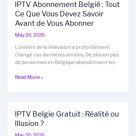
IPTV Abonnement België : Tout
de
Ce Que Vous Devez Savoir
tweede
fase
Avant de Vous Abonner
van
May 20, 2026
het
GuardCap
L’univers de la télévision a profondément
Nieuwe
changé ces dernières années. De plus en plus
Tijd
de personnes en Belgique abandonnent les
Investeringsplan
IPTV
Read More »
Abonnement
België
:
Tout
IPTV Belgie Gratuit : Réalité ou
Ce
Illusion ?
Que
Vous
May 20, 2026