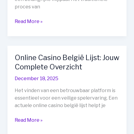
proces van
Geregistreerd
Read More »
Rijbewijs
Online
Kopen:
Jouw
Online Casino België Lijst: Jouw
Gids
Complete Overzicht
naar
Mobiliteit
December 18, 2025
en
Vrijheid
Het vinden van een betrouwbaar platform is
essentieel voor een veilige spelervaring. Een
actuele online casino belgië lijst helpt je
Online
Read More »
Casino