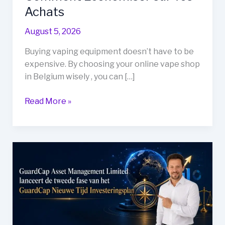
Achats
August 5, 2026
Buying vaping equipment doesn’t have to be
expensive. By choosing your online vape shop
in Belgium wisely , you can […]
Vape
Read More »
Shop
Online
Belgique
:
Comment
Économiser
sur
vos
Achats