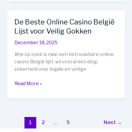
België
Lijst:
Jouw
De Beste Online Casino België
Complete
Lijst voor Veilig Gokken
Overzicht
December 18, 2025
Wie op zoek is naar een betrouwbare online
casino België lijst, wil vooral één ding:
zekerheid over legale en veilige
De
Read More »
Beste
Online
Casino
België
Lijst
1
2
…
5
Next
→
voor