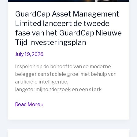
GuardCap Asset Management
Limited lanceert de tweede
fase van het GuardCap Nieuwe
Tijd Investeringsplan
July 19, 2026
Inspelen op de behoefte van de moderne
belegger aan stabiele groei met behulp van
artificiële intelligentie,
langetermijnonderzoek en een sterk
GuardCap
Read More »
Asset
Management
Limited
lanceert