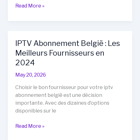
IPTV
Read More »
Belgie
:
Le
Guide
IPTV Abonnement België : Les
Complet
Meilleurs Fournisseurs en
pour
les
2024
Débutants
May 20, 2026
Choisir le bon fournisseur pour votre iptv
abonnement belgië est une décision
importante. Avec des dizaines d’options
disponibles sur le
IPTV
Read More »
Abonnement