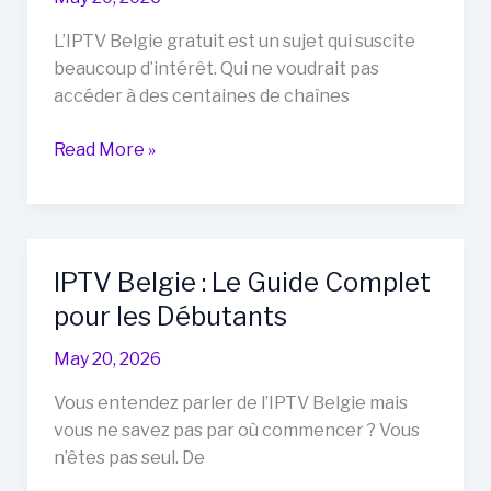
Devez
Savoir
L’IPTV Belgie gratuit est un sujet qui suscite
Avant
beaucoup d’intérêt. Qui ne voudrait pas
de
accéder à des centaines de chaînes
Vous
Abonner
IPTV
Read More »
Belgie
Gratuit
:
Réalité
IPTV Belgie : Le Guide Complet
ou
pour les Débutants
Illusion
?
May 20, 2026
Vous entendez parler de l’IPTV Belgie mais
vous ne savez pas par où commencer ? Vous
n’êtes pas seul. De