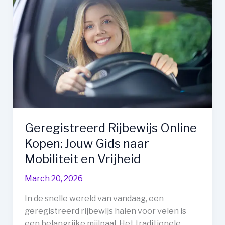
Contenu
VOD
pour
Films
et
Séries
Geregistreerd Rijbewijs Online
Kopen: Jouw Gids naar
Mobiliteit en Vrijheid
March 20, 2026
In de snelle wereld van vandaag, een
geregistreerd rijbewijs halen voor velen is
een belangrijke mijlpaal. Het traditionele