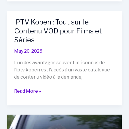
België
:
Les
IPTV Kopen : Tout sur le
Meilleurs
Contenu VOD pour Films et
Fournisseurs
en
Séries
2024
May 20, 2026
L’un des avantages souvent méconnus de
l‘iptv kopen est l’accès à un vaste catalogue
de contenu vidéo à la demande,
IPTV
Read More »
Kopen
:
Tout
sur
le