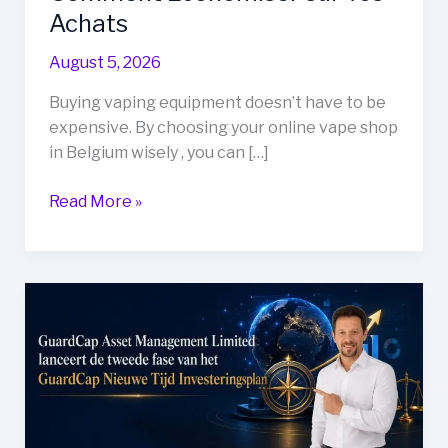
Achats
August 5, 2026
Buying vaping equipment doesn’t have to be
expensive. By choosing your online vape shop
in Belgium wisely , you can […]
Vape
Read More »
Shop
Online
Belgique
:
Comment
Économiser
sur
vos
Achats