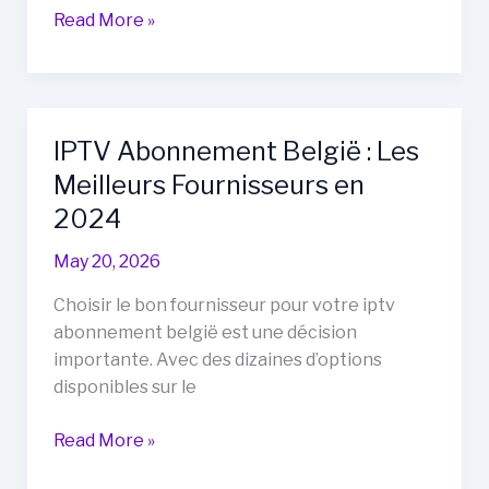
IPTV
Read More »
Belgie
:
Le
Guide
IPTV Abonnement België : Les
Complet
Meilleurs Fournisseurs en
pour
les
2024
Débutants
May 20, 2026
Choisir le bon fournisseur pour votre iptv
abonnement belgië est une décision
importante. Avec des dizaines d’options
disponibles sur le
IPTV
Read More »
Abonnement