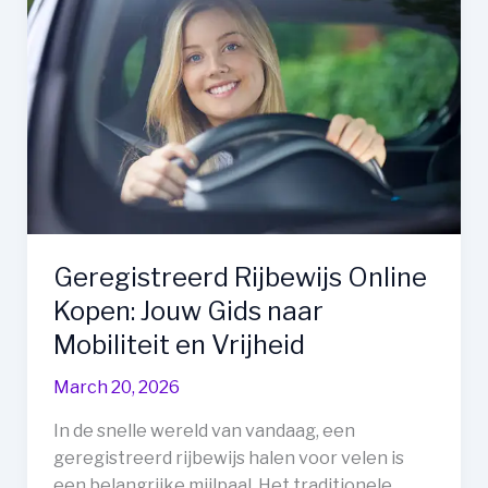
Contenu
VOD
pour
Films
et
Séries
Geregistreerd Rijbewijs Online
Kopen: Jouw Gids naar
Mobiliteit en Vrijheid
March 20, 2026
In de snelle wereld van vandaag, een
geregistreerd rijbewijs halen voor velen is
een belangrijke mijlpaal. Het traditionele