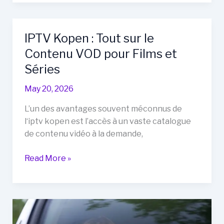
België
:
Les
IPTV Kopen : Tout sur le
Meilleurs
Contenu VOD pour Films et
Fournisseurs
en
Séries
2024
May 20, 2026
L’un des avantages souvent méconnus de
l‘iptv kopen est l’accès à un vaste catalogue
de contenu vidéo à la demande,
IPTV
Read More »
Kopen
:
Tout
sur
le