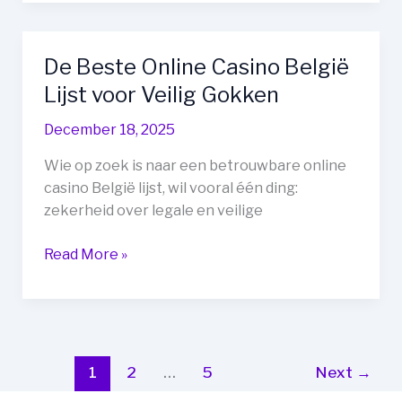
België
Lijst:
Jouw
De Beste Online Casino België
Complete
Lijst voor Veilig Gokken
Overzicht
December 18, 2025
Wie op zoek is naar een betrouwbare online
casino België lijst, wil vooral één ding:
zekerheid over legale en veilige
De
Read More »
Beste
Online
Casino
België
Lijst
1
2
…
5
Next
→
voor