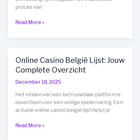
proces van
Geregistreerd
Read More »
Rijbewijs
Online
Kopen:
Jouw
Online Casino België Lijst: Jouw
Gids
Complete Overzicht
naar
Mobiliteit
December 18, 2025
en
Vrijheid
Het vinden van een betrouwbaar platform is
essentieel voor een veilige spelervaring. Een
actuele online casino belgië lijst helpt je
Online
Read More »
Casino