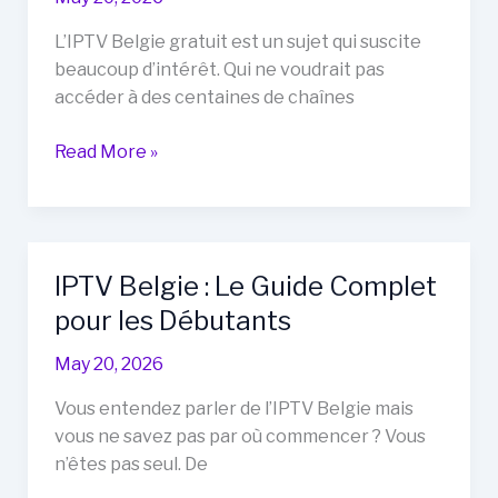
Devez
Savoir
L’IPTV Belgie gratuit est un sujet qui suscite
Avant
beaucoup d’intérêt. Qui ne voudrait pas
de
accéder à des centaines de chaînes
Vous
Abonner
IPTV
Read More »
Belgie
Gratuit
:
Réalité
IPTV Belgie : Le Guide Complet
ou
pour les Débutants
Illusion
?
May 20, 2026
Vous entendez parler de l’IPTV Belgie mais
vous ne savez pas par où commencer ? Vous
n’êtes pas seul. De