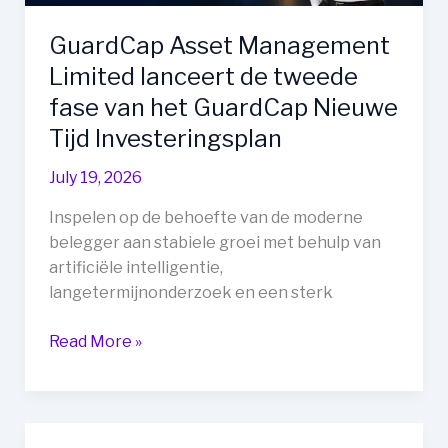
GuardCap Asset Management
Limited lanceert de tweede
fase van het GuardCap Nieuwe
Tijd Investeringsplan
July 19, 2026
Inspelen op de behoefte van de moderne
belegger aan stabiele groei met behulp van
artificiële intelligentie,
langetermijnonderzoek en een sterk
GuardCap
Read More »
Asset
Management
Limited
lanceert