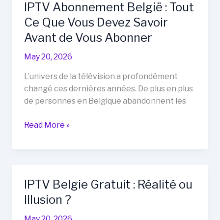
IPTV Abonnement België : Tout
de
Ce Que Vous Devez Savoir
tweede
fase
Avant de Vous Abonner
van
May 20, 2026
het
GuardCap
L’univers de la télévision a profondément
Nieuwe
changé ces dernières années. De plus en plus
Tijd
de personnes en Belgique abandonnent les
Investeringsplan
IPTV
Read More »
Abonnement
België
:
Tout
IPTV Belgie Gratuit : Réalité ou
Ce
Illusion ?
Que
Vous
May 20, 2026