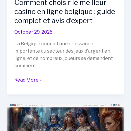
Comment choisir le meilleur
Complet
2025
casino en ligne belgique : guide
complet et avis d’expert
October 29, 2025
La Belgique connaît une croissance
importante du secteur des jeux d’argent en
ligne, et de nombreux joueurs se demandent
comment
Comment
Read More »
choisir
le
meilleur
casino
en
ligne
belgique