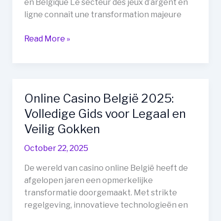
en Belgique Le secteur des jeux d’argent en
ligne connaît une transformation majeure
Meilleur
Read More »
Casino
en
Ligne
Belgique
Online Casino België 2025:
:
Volledige Gids voor Legaal en
Guide
Complet
Veilig Gokken
2025
October 22, 2025
pour
Joueurs
De wereld van casino online België heeft de
Avertis
afgelopen jaren een opmerkelijke
transformatie doorgemaakt. Met strikte
regelgeving, innovatieve technologieën en