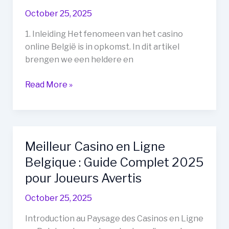
savoir
October 25, 2025
1. Inleiding Het fenomeen van het casino
online België is in opkomst. In dit artikel
brengen we een heldere en
Casino
Read More »
Online
België
–
Een
Meilleur Casino en Ligne
2025
Belgique : Guide Complet 2025
Insights
Analyse
pour Joueurs Avertis
October 25, 2025
Introduction au Paysage des Casinos en Ligne