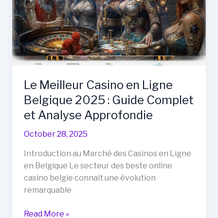
:
guide
complet
et
avis
d’expert
Le Meilleur Casino en Ligne
Belgique 2025 : Guide Complet
et Analyse Approfondie
October 28, 2025
Introduction au Marché des Casinos en Ligne
en Belgique Le secteur des beste online
casino belgie connaît une évolution
remarquable
Le
Read More »