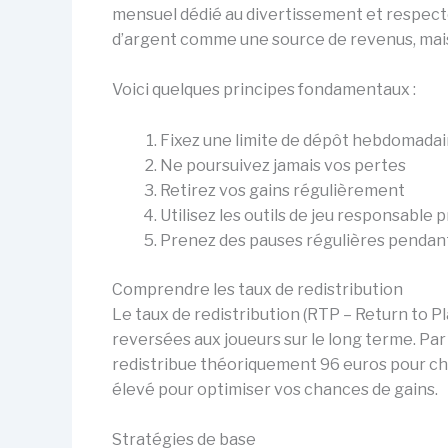
mensuel dédié au divertissement et respect
d’argent comme une source de revenus, mais
Voici quelques principes fondamentaux :
Fixez une limite de dépôt hebdomadai
Ne poursuivez jamais vos pertes
Retirez vos gains régulièrement
Utilisez les outils de jeu responsable 
Prenez des pauses régulières pendant
Comprendre les taux de redistribution
Le taux de redistribution (RTP – Return to 
reversées aux joueurs sur le long terme. P
redistribue théoriquement 96 euros pour cha
élevé pour optimiser vos chances de gains.
Stratégies de base