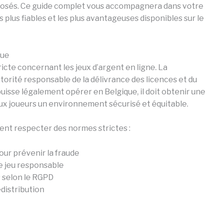
proposés. Ce guide complet vous accompagnera dans votre
 plus fiables et les plus avantageuses disponibles sur le
que
cte concernant les jeux d’argent en ligne. La
torité responsable de la délivrance des licences et du
uisse légalement opérer en Belgique, il doit obtenir une
 aux joueurs un environnement sécurisé et équitable.
vent respecter des normes strictes :
pour prévenir la fraude
de jeu responsable
 selon le RGPD
edistribution