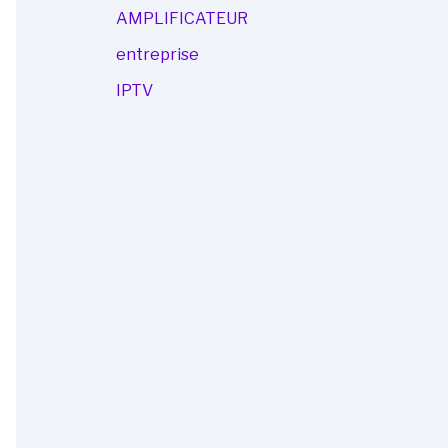
AMPLIFICATEUR
entreprise
IPTV