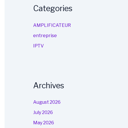
Categories
AMPLIFICATEUR
entreprise
IPTV
Archives
August 2026
July 2026
May 2026