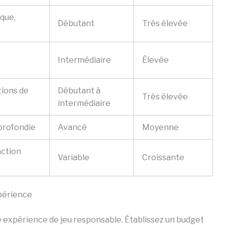
ique,
Débutant
Très élevée
Intermédiaire
Élevée
tions de
Débutant à
Très élevée
intermédiaire
profondie
Avancé
Moyenne
action
Variable
Croissante
périence
une expérience de jeu responsable. Établissez un budget