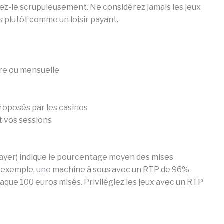
ez-le scrupuleusement. Ne considérez jamais les jeux
 plutôt comme un loisir payant.
re ou mensuelle
proposés par les casinos
 vos sessions
Player) indique le pourcentage moyen des mises
ar exemple, une machine à sous avec un RTP de 96%
que 100 euros misés. Privilégiez les jeux avec un RTP