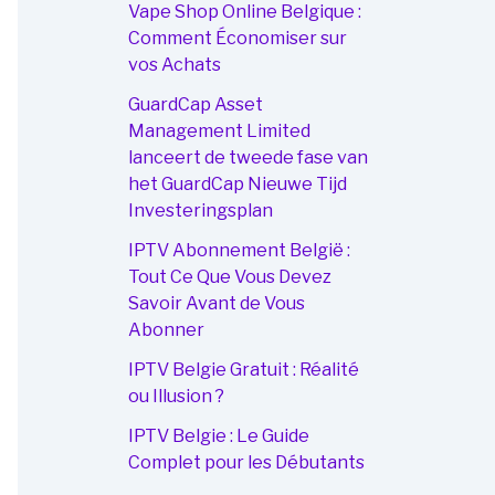
Vape Shop Online Belgique :
Comment Économiser sur
vos Achats
GuardCap Asset
Management Limited
lanceert de tweede fase van
het GuardCap Nieuwe Tijd
Investeringsplan
IPTV Abonnement België :
Tout Ce Que Vous Devez
Savoir Avant de Vous
Abonner
IPTV Belgie Gratuit : Réalité
ou Illusion ?
IPTV Belgie : Le Guide
Complet pour les Débutants